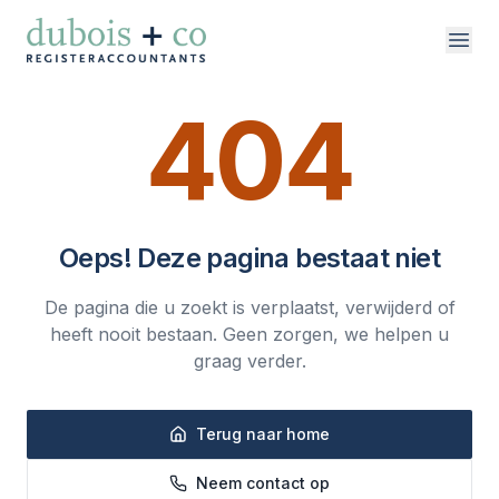
Direct naar inhoud
404
vakgebieden
over ons
Oeps! Deze pagina bestaat niet
werken bij
De pagina die u zoekt is verplaatst, verwijderd of
contact
heeft nooit bestaan. Geen zorgen, we helpen u
graag verder.
Terug naar home
Neem contact op