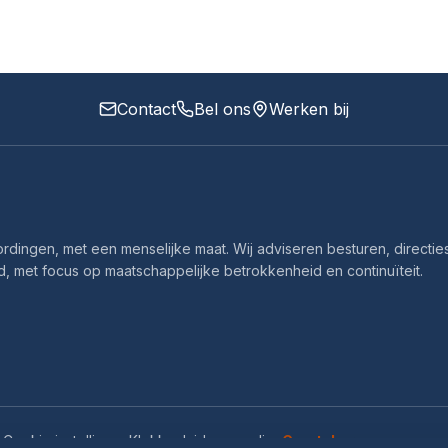
Contact
Bel ons
Werken bij
dingen, met een menselijke maat. Wij adviseren besturen, directie
 met focus op maatschappelijke betrokkenheid en continuïteit.
g
Cookie instellingen
Klokkenluidersregeling
Cryptshare