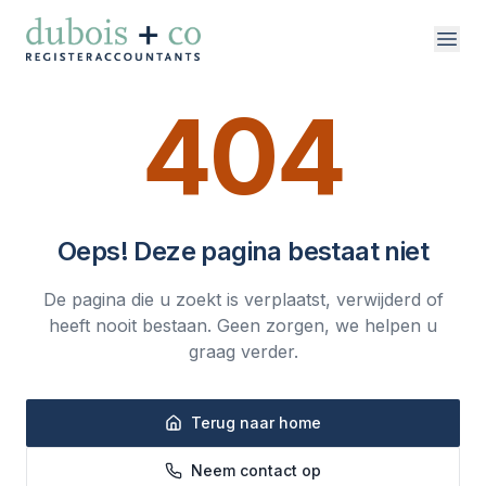
Direct naar inhoud
404
vakgebieden
over ons
Oeps! Deze pagina bestaat niet
werken bij
De pagina die u zoekt is verplaatst, verwijderd of
contact
heeft nooit bestaan. Geen zorgen, we helpen u
graag verder.
Terug naar home
Neem contact op