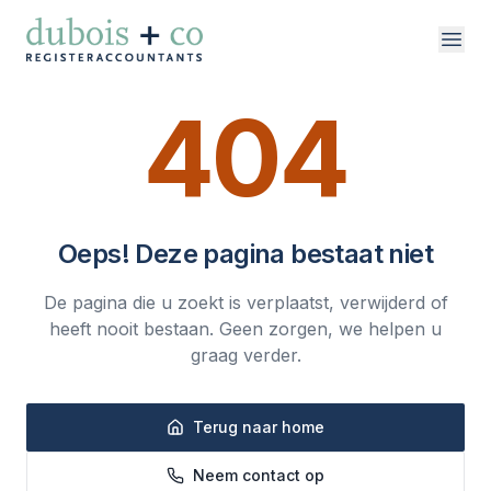
Direct naar inhoud
404
vakgebieden
over ons
Oeps! Deze pagina bestaat niet
werken bij
De pagina die u zoekt is verplaatst, verwijderd of
contact
heeft nooit bestaan. Geen zorgen, we helpen u
graag verder.
Terug naar home
Neem contact op