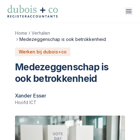
Direct naar inhoud
Home
Verhalen
Medezeggenschap is ook betrokkenheid
vakgebieden
Werken bij dubois+co
over ons
Medezeggenschap is
ook betrokkenheid
werken bij
contact
Xander Esser
Hoofd ICT