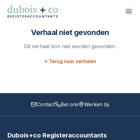
Direct naar inhoud
Verhaal niet gevonden
Dit verhaal kon niet worden gevonden.
vakgebieden
Terug naar verhalen
over ons
werken bij
contact
Contact
Bel ons
Werken bij
Dubois+co Registeraccountants