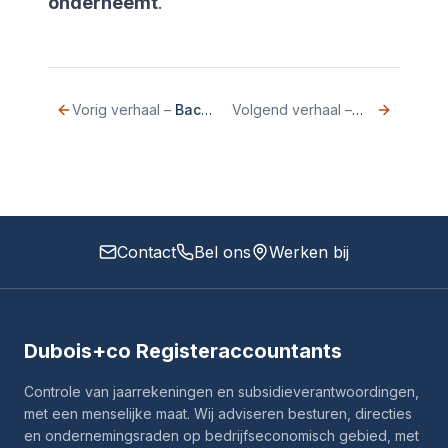
onderneemt
.
Vorig verhaal
–
Bachelor Career Experience
Volgend verhaal
–
Open dag Ny
Contact
Bel ons
Werken bij
Dubois+co Registeraccountants
Controle van jaarrekeningen en subsidieverantwoordingen,
met een menselijke maat. Wij adviseren besturen, directies
en ondernemingsraden op bedrijfseconomisch gebied, met