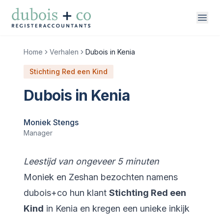
Direct naar inhoud
Home
Verhalen
Dubois in Kenia
Stichting Red een Kind
vakgebieden
Dubois in Kenia
over ons
werken bij
Moniek Stengs
Manager
contact
Leestijd van ongeveer 5 minuten
Moniek en Zeshan bezochten namens
dubois+co hun klant
Stichting Red een
Kind
in Kenia en kregen een unieke inkijk