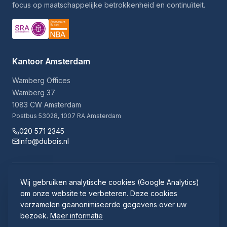
focus op maatschappelijke betrokkenheid en continuïteit.
Kantoor Amsterdam
Wamberg Offices
Wamberg 37
1083 CW Amsterdam
Postbus 53028, 1007 RA Amsterdam
020 571 2345
info@dubois.nl
Algemene voorwaarden
Disclaimer
Klachtenregeling
Wij gebruiken analytische cookies (Google Analytics)
Cookie instellingen
Klokkenluidersregeling
Cryptshare
om onze website te verbeteren. Deze cookies
verzamelen geanonimiseerde gegevens over uw
bezoek.
Meer informatie