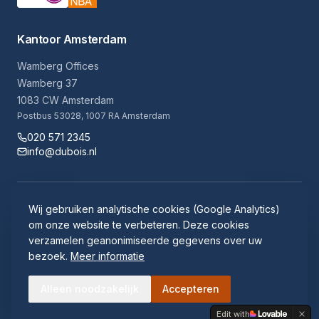
Kantoor Amsterdam
Wamberg Offices
Wamberg 37
1083 CW Amsterdam
Postbus 53028, 1007 RA Amsterdam
020 571 2345
info@dubois.nl
Algemene voorwaarden
Disclaimer
Klachtenregeling
Wij gebruiken analytische cookies (Google Analytics)
Cookie instellingen
Klokkenluidersregeling
Cryptshare
om onze website te verbeteren. Deze cookies
verzamelen geanonimiseerde gegevens over uw
bezoek.
Meer informatie
©
2026
Dubois+co. Alle rechten voorbehouden.
Alleen noodzakelijk
Accepteren
Naar boven
Edit with