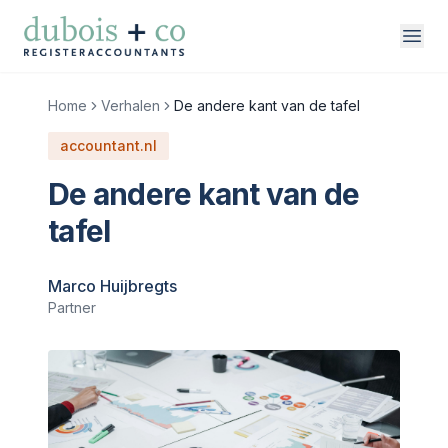
Direct naar inhoud
Home
Verhalen
De andere kant van de tafel
accountant.nl
vakgebieden
De andere kant van de
over ons
tafel
werken bij
Marco Huijbregts
contact
Partner