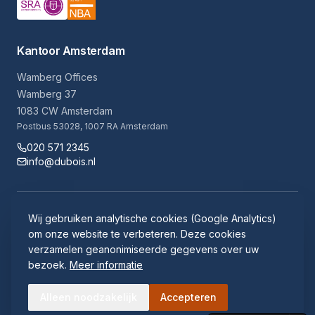
Kantoor Amsterdam
Wamberg Offices
Wamberg 37
1083 CW Amsterdam
Postbus 53028, 1007 RA Amsterdam
020 571 2345
info@dubois.nl
Algemene voorwaarden
Disclaimer
Klachtenregeling
Wij gebruiken analytische cookies (Google Analytics)
Cookie instellingen
Klokkenluidersregeling
Cryptshare
om onze website te verbeteren. Deze cookies
verzamelen geanonimiseerde gegevens over uw
bezoek.
Meer informatie
©
2026
Dubois+co. Alle rechten voorbehouden.
Alleen noodzakelijk
Accepteren
Naar boven